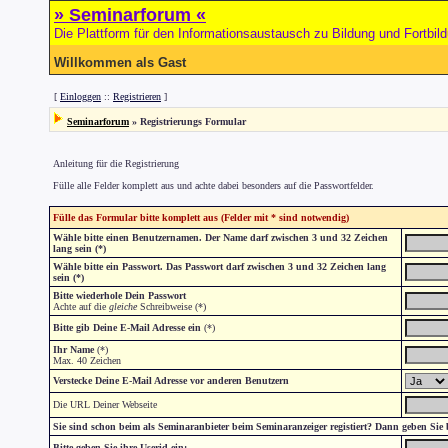
» Seminarforum «
Die Plattform für den Informationsaustausch zu Bildung und Fortbil
Willkommen als Gast
[
Einloggen
::
Registrieren
]
Seminarforum
» Registrierungs Formular
Anleitung für die Registrierung
Fülle alle Felder komplett aus und achte dabei besonders auf die Passwortfelder.
Fülle das Formular bitte komplett aus (Felder mit * sind notwendig)
Wähle bitte einen Benutzernamen. Der Name darf zwischen 3 und 32 Zeichen
lang sein (*)
Wähle bitte ein Passwort. Das Passwort darf zwischen 3 und 32 Zeichen lang
sein (*)
Bitte wiederhole Dein Passwort
Achte auf die
gleiche
Schreibweise (*)
Bitte gib Deine E-Mail Adresse ein
(*)
Ihr Name
(*)
Max. 40 Zeichen
Verstecke Deine E-Mail Adresse vor anderen Benutzern
Die URL Deiner Webseite
Sie sind schon beim als Seminaranbieter beim Seminaranzeiger registiert? Dann geben Sie
Bitte geben Sie ihre Userid ein: