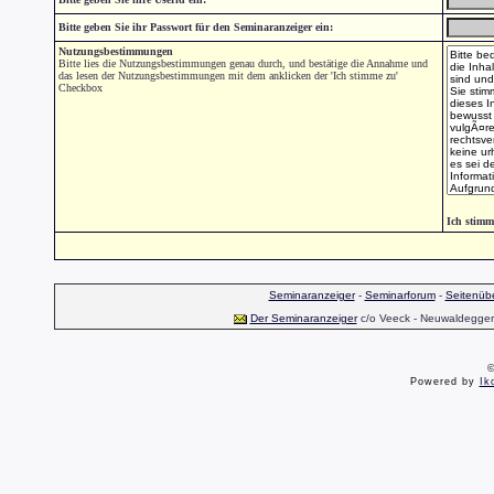
Bitte geben Sie ihr Passwort für den Seminaranzeiger ein:
Nutzungsbestimmungen
Bitte lies die Nutzungsbestimmungen genau durch, und bestätige die Annahme und
das lesen der Nutzungsbestimmungen mit dem anklicken der 'Ich stimme zu'
Checkbox
Ich stimm
Seminaranzeiger
-
Seminarforum
-
Seitenübe
Der Seminaranzeiger
c/o Veeck - Neuwaldegger S
©
Powered by
Ik