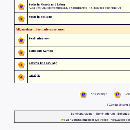
Suche in Mensch und Leben
Auch PersÃ¶nlichkeitsentfaltung, Selbsterfahrung, Religion und SpiritualitÃ¤t
Suche in Sonstiges
Allgemeiner Informationsaustausch
SeminarhÃ¤user
Beruf und Karriere
Esoterik und New Age
Sonstiges
Neue Beiträge
Kein
[
Cookies löschen
]
Seminaranzeiger
-
Seminarforum
-
Seitenübe
Der Seminaranzeiger
c/o Veeck - Neuwaldegger S