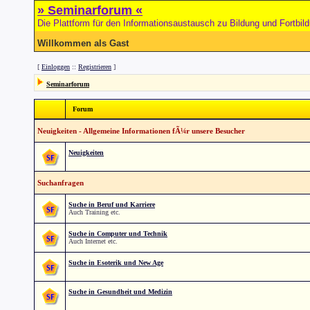
» Seminarforum «
Die Plattform für den Informationsaustausch zu Bildung und Fortbil
Willkommen als Gast
[
Einloggen
::
Registrieren
]
Seminarforum
Forum
Neuigkeiten - Allgemeine Informationen fÃ¼r unsere Besucher
Neuigkeiten
Suchanfragen
Suche in Beruf und Karriere
Auch Training etc.
Suche in Computer und Technik
Auch Internet etc.
Suche in Esoterik und New Age
Suche in Gesundheit und Medizin