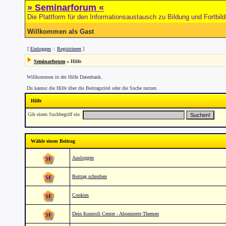
» Seminarforum «
Die Plattform für den Informationsaustausch zu Bildung und Fortbil
Willkommen als Gast
[
Einloggen
::
Registrieren
]
Seminarforum
» Hilfe
Willkommen in der Hilfe Datenbank.
Du kannst die Hilfe über die Beitragstitel oder die Suche nutzen
Hilfe
Gib einen Suchbegriff ein
Wähle einen Beitrag
Ausloggen
Beitrag schreiben
Cookies
Dein Kontroll Center - Abonnierte Themen