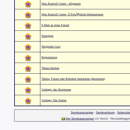
Dein Kontroll Center - Allgemein
Dein Kontroll Center -Â PersÃ¶nliche Informationen
E-Mail an einen Freund
Einloggen
Mitglieder Liste
Registrierung
Thema drucken
Thema, Forum oder Rubriken beobachten (abonnieren)
Umfrage: das Abstimmen
Umfrage: Das Starten
Seminaranzeiger
-
Seminarforum
-
Seitenübe
Der Seminaranzeiger
c/o Veeck - Neuwaldegger S