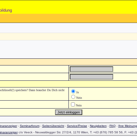
bildung
lüsselt(!) speichern? Dann brauchst Du Dich nicht
Ja
Nein
Nein
naranzeiger
-
Seminarforum
-
Seitenübersicht
-
Service/Preise
-
Neuigkeiten
-
FAQ
-
Ihre Meinung
inaranzeiger
c/o Veeck - Neuwaldegger Str. 27/2/4, 1170 Wien, T: +43 (676) 785 58 56, F: +43 (