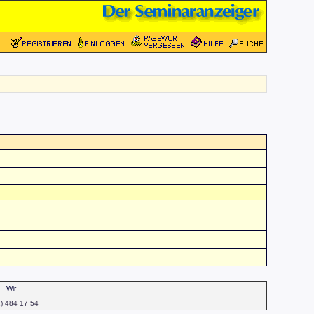
-
Wir
1) 484 17 54