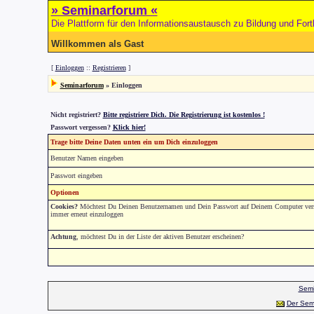
» Seminarforum «
Die Plattform für den Informationsaustausch zu Bildung und Fort
Willkommen als Gast
[
Einloggen
::
Registrieren
]
Seminarforum
» Einloggen
Nicht registriert?
Bitte registriere Dich. Die Registrierung ist kostenlos !
Passwort vergessen?
Klick hier!
Trage bitte Deine Daten unten ein um Dich einzuloggen
Benutzer Namen eingeben
Passwort eingeben
Optionen
Cookies?
Möchtest Du Deinen Benutzernamen und Dein Passwort auf Deinem Computer versch
immer erneut einzuloggen
Achtung
, möchtest Du in der Liste der aktiven Benutzer erscheinen?
Semi
Der Sem