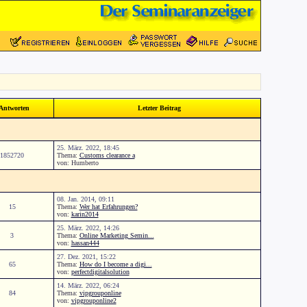
Antworten
Letzter Beitrag
25. März. 2022, 18:45
1852720
Thema:
Customs clearance a
von: Humberto
08. Jan. 2014, 09:11
15
Thema:
Wer hat Erfahrungen?
von:
karin2014
25. März. 2022, 14:26
3
Thema:
Online Marketing Semin...
von:
hassan444
27. Dez. 2021, 15:22
65
Thema:
How do I become a digi...
von:
perfectdigitalsolution
14. März. 2022, 06:24
84
Thema:
vipgrouponline
von:
vipgrouponline2