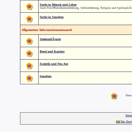
Suche in Mensch und Leben
Auch PersÃ¶nlichkeitsentfaltung, Selbsterfahrung, Religion und SpiritualitÃ
Suche in Sonstiges
Allgemeiner Informationsaustausch
SeminarhÃ¤user
Beruf und Karriere
Esoterik und New Age
Sonstiges
Neue 
Semi
Der Sem