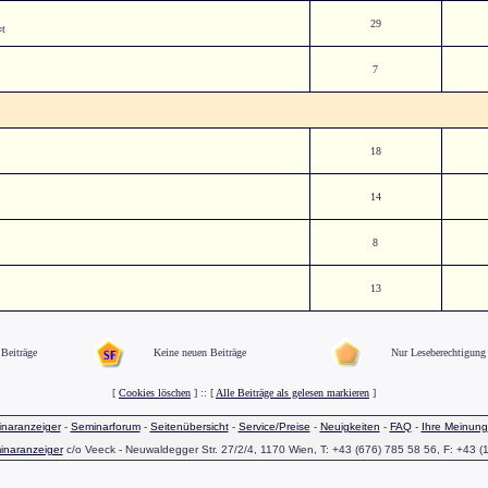
29
¤t
7
18
14
8
13
Beiträge
Keine neuen Beiträge
Nur Leseberechtigung
[
Cookies löschen
] :: [
Alle Beiträge als gelesen markieren
]
naranzeiger
-
Seminarforum
-
Seitenübersicht
-
Service/Preise
-
Neuigkeiten
-
FAQ
-
Ihre Meinung
inaranzeiger
c/o Veeck - Neuwaldegger Str. 27/2/4, 1170 Wien, T: +43 (676) 785 58 56, F: +43 (