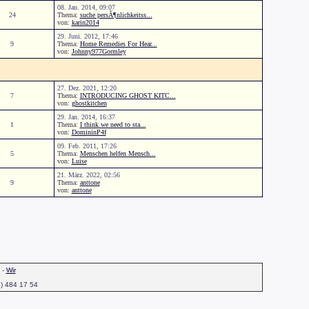
08. Jan. 2014, 09:07
24
Thema:
suche persÃ¶nlichkeitss...
von:
karin2014
29. Juni. 2012, 17:46
9
Thema:
Home Remedies For Hear...
von:
Johnny977Gormley
27. Dez. 2021, 12:20
7
Thema:
INTRODUCING GHOST KITC...
von:
ghostkitchen
29. Jan. 2014, 16:37
1
Thema:
I think we need to sta...
von:
DomininP4f
09. Feb. 2011, 17:26
5
Thema:
Menschen helfen Mensch...
von:
Luise
21. März. 2022, 02:56
9
Thema:
anttone
von:
anttone
-
Wir
1) 484 17 54