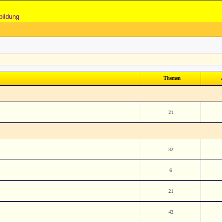
bildung
Themen
21
32
6
21
42