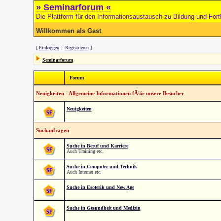
» Seminarforum «
Die Plattform für den Informationsaustausch zu Bildung und Fort
Willkommen als Gast
[
Einloggen
::
Registrieren
]
Seminarforum
Forum
Neuigkeiten - Allgemeine Informationen fÃ¼r unsere Besucher
Neuigkeiten
Suchanfragen
Suche in Beruf und Karriere
Auch Training etc.
Suche in Computer und Technik
Auch Internet etc.
Suche in Esoterik und New Age
Suche in Gesundheit und Medizin