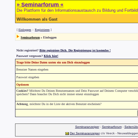
» Seminarforum «
Die Plattform für den Informationsaustausch zu Bildung und Fortbil
Willkommen als Gast
[
Einloggen
::
Registrieren
]
Seminarforum
» Einloggen
Nicht registriert?
Bitte registriere Dich. Die Registrierung ist kostenlos !
Passwort vergessen?
Klick hier!
Trage bitte Deine Daten unten ein um Dich einzuloggen
Benutzer Namen eingeben
Passwort eingeben
Optionen
Cookies?
Möchtest Du Deinen Benutzernamen und Dein Passwort auf Deinem Computer verschlüs
speichern? Dann brauchst Du Dich nicht immer erneut einzuloggen
Achtung
, möchtest Du in der Liste der aktiven Benutzer erscheinen?
Seminaranzeiger
-
Seminarforum
-
Seitenübe
Der Seminaranzeiger
c/o Veeck - Neuwaldegger S