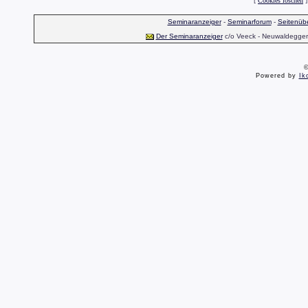
[
Cookies löschen
]
Seminaranzeiger
-
Seminarforum
-
Seitenübe
Der Seminaranzeiger
c/o Veeck - Neuwaldegger S
©
Powered by
Ik