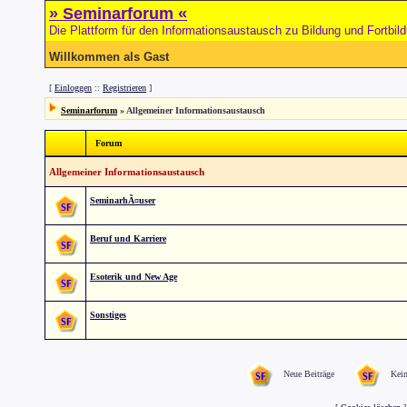
» Seminarforum «
Die Plattform für den Informationsaustausch zu Bildung und Fortbil
Willkommen als Gast
[
Einloggen
::
Registrieren
]
Seminarforum
» Allgemeiner Informationsaustausch
Forum
Allgemeiner Informationsaustausch
SeminarhÃ¤user
Beruf und Karriere
Esoterik und New Age
Sonstiges
Neue Beiträge
Kein