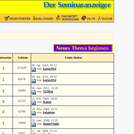
ntworten
Gelesen
Letzte Aktion
08. Jan. 2014, 09:11
3
213529
von:
karin2014
08. Jan. 2014, 09:02
2
65678
von:
karin2014
06. Juni. 2011, 18:26
0
51063
von:
XURick
21. Feb. 2009, 18:03
0
52725
von:
Kaiser
24. Nov. 2008, 14:55
0
52760
von:
belaterne
20. Juni. 2008, 12:05
0
51064
von:
HomoVitalis
17. Jan. 2008, 15:15
0
53037