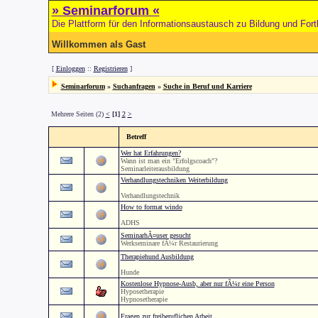
» Seminarforum «
Die Plattform für den Informationsaustausch zu Bildung und Fort
Willkommen als Gast
[
Einloggen
::
Registrieren
]
Seminarforum
»
Suchanfragen
»
Suche in Beruf und Karriere
Mehrere Seiten (2)
<
[1]
2
>
Betreff
Wer hat Erfahrungen?
Wann ist man ein "Erfolgscoach"?
Seminarleiterausbildung
Verhandlungstechniken Weiterbildung
Verhandlungstechnik
How to format windo
ADHS
SeminarhÃ¤user gesucht
Werkseminare fÃ¼r Restaurierung
Therapiehund Ausbildung
Hunde
Kostenlose Hypnose-Ausb, aber nur fÃ¼r eine Person
Hyposetherapie
Hypnosetherapie
Fragen zur freiberuflichen Arbeit