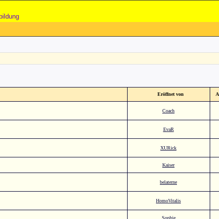
bildung
Eröffnet von
A
Coach
EvaR
XURick
Kaiser
belaterne
HomoVitalis
Sophie