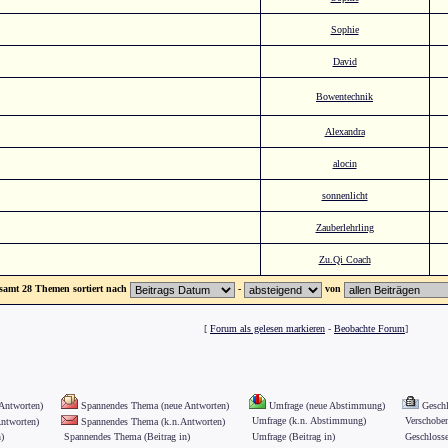
Sophie
David
Bowentechnik
Alexandra
alocin
sonnenlicht
Zauberlehrling
Zu.Qi Coach
samt 28 Themen sortiert nach
-
von
[
Forum als gelesen markieren
-
Beobachte Forum
]
Antworten)
Spannendes Thema (neue Antworten)
Umfrage (neue Abstimmung)
Geschl
Umfrage (k.n. Abstimmung)
Verschobe
ntworten)
Spannendes Thema (k.n.Antworten)
)
Spannendes Thema (Beitrag in)
Umfrage (Beitrag in)
Geschlosse