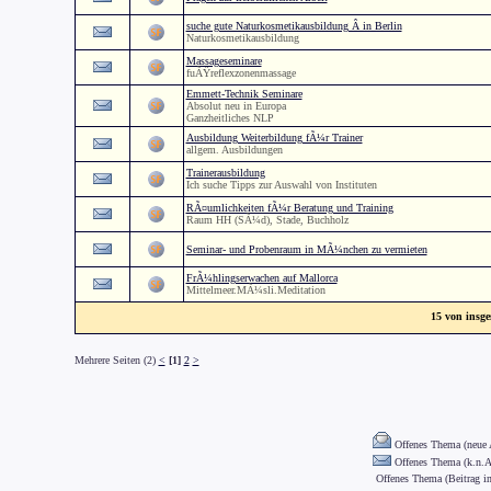
suche gute Naturkosmetikausbildung Â in Berlin
Naturkosmetikausbildung
Massageseminare
fuÃŸreflexzonenmassage
Emmett-Technik Seminare
Absolut neu in Europa
Ganzheitliches NLP
Ausbildung Weiterbildung fÃ¼r Trainer
allgem. Ausbildungen
Trainerausbildung
Ich suche Tipps zur Auswahl von Instituten
RÃ¤umlichkeiten fÃ¼r Beratung und Training
Raum HH (SÃ¼d), Stade, Buchholz
Seminar- und Probenraum in MÃ¼nchen zu vermieten
FrÃ¼hlingserwachen auf Mallorca
Mittelmeer.MÃ¼sli.Meditation
15 von insge
Mehrere Seiten (2)
<
[1]
2
>
Offenes Thema (neue 
Offenes Thema (k.n.A
Offenes Thema (Beitrag in