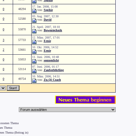
von:
Sophie
17. Jan. 2008, 15:08
0
48294
von:
Sophie
03. Aug. 2007, 12:30
0
52580
von:
David
21. April. 2007, 18:10
0
55870
von:
Bowentechnik
12. März. 2007, 17:01
3
57733
von:
Ernie
10. Okt. 2006, 14:52
2
53661
von:
Ernie
11. Juni. 2006, 10:48
0
55053
von:
sonnenlicht
07. Juni. 2006, 01:17
0
53114
von:
Zauberlehrling
10. März. 2006, 14:51
0
49754
von:
Zu.Qi Coach
ossenes Thema
nes Thema
nes Thema (Beitrag in)