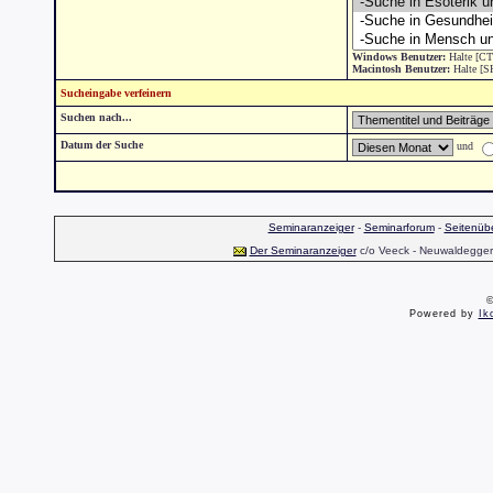
Windows Benutzer:
Halte [CT
Macintosh Benutzer:
Halte [S
Sucheingabe verfeinern
Suchen nach...
Datum der Suche
und
Seminaranzeiger
-
Seminarforum
-
Seitenübe
Der Seminaranzeiger
c/o Veeck - Neuwaldegger S
©
Powered by
Ik