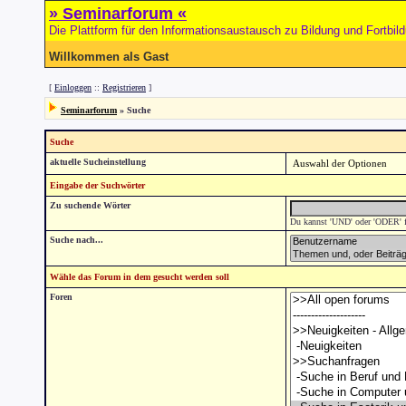
» Seminarforum «
Die Plattform für den Informationsaustausch zu Bildung und Fortbil
Willkommen als Gast
[
Einloggen
::
Registrieren
]
Seminarforum
» Suche
Suche
aktuelle Sucheinstellung
Eingabe der Suchwörter
Zu suchende Wörter
Du kannst 'UND' oder 'ODER' fü
Suche nach...
Wähle das Forum in dem gesucht werden soll
Foren