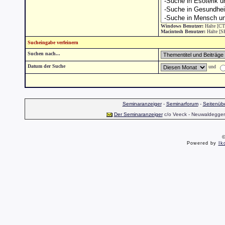
Windows Benutzer:
Halte [CT
Macintosh Benutzer:
Halte [S
Sucheingabe verfeinern
Suchen nach...
Datum der Suche
und
Seminaranzeiger
-
Seminarforum
-
Seitenübe
Der Seminaranzeiger
c/o Veeck - Neuwaldegger S
©
Powered by
Ik