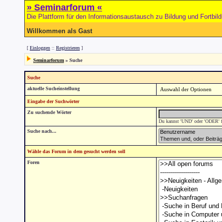
» Seminarforum «
Die Plattform für den Informationsaustausch zu Bildung und Fortbil
Willkommen als Gast
[
Einloggen
::
Registrieren
]
Seminarforum
» Suche
Suche
aktuelle Sucheinstellung
Eingabe der Suchwörter
Zu suchende Wörter
Du kannst 'UND' oder 'ODER' fü
Suche nach...
Wähle das Forum in dem gesucht werden soll
Foren