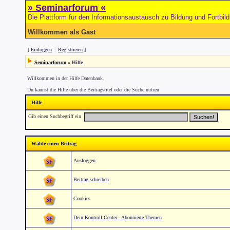
» Seminarforum «
Die Plattform für den Informationsaustausch zu Bildung und Fortbil
Willkommen als Gast
[
Einloggen
::
Registrieren
]
Seminarforum
» Hilfe
Willkommen in der Hilfe Datenbank.
Du kannst die Hilfe über die Beitragstitel oder die Suche nutzen
Hilfe
Gib einen Suchbegriff ein
Wähle einen Beitrag
Ausloggen
Beitrag schreiben
Cookies
Dein Kontroll Center - Abonnierte Themen