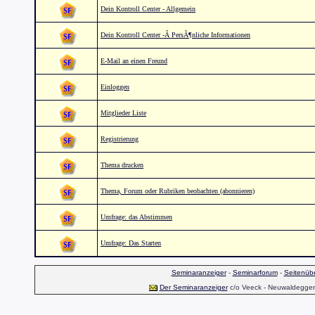
Dein Kontroll Center - Allgemein
Dein Kontroll Center -Â PersÃ¶nliche Informationen
E-Mail an einen Freund
Einloggen
Mitglieder Liste
Registrierung
Thema drucken
Thema, Forum oder Rubriken beobachten (abonnieren)
Umfrage: das Abstimmen
Umfrage: Das Starten
Seminaranzeiger
-
Seminarforum
-
Seitenübe
Der Seminaranzeiger
c/o Veeck - Neuwaldegger S