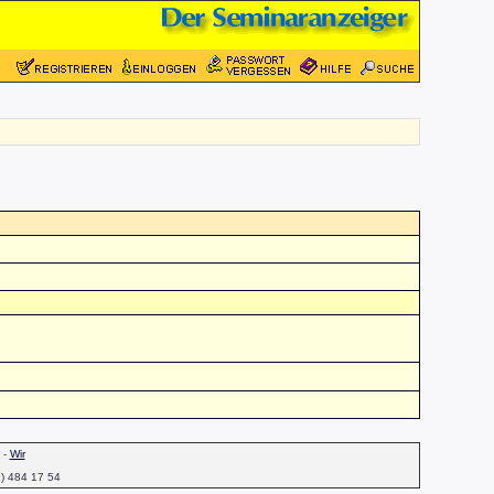
-
Wir
1) 484 17 54