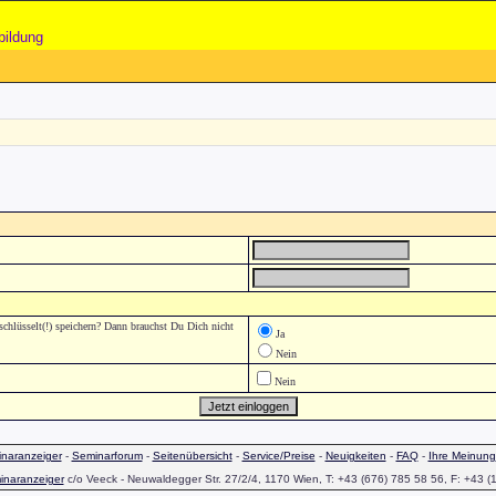
bildung
lüsselt(!) speichern? Dann brauchst Du Dich nicht
Ja
Nein
Nein
naranzeiger
-
Seminarforum
-
Seitenübersicht
-
Service/Preise
-
Neuigkeiten
-
FAQ
-
Ihre Meinung
inaranzeiger
c/o Veeck - Neuwaldegger Str. 27/2/4, 1170 Wien, T: +43 (676) 785 58 56, F: +43 (