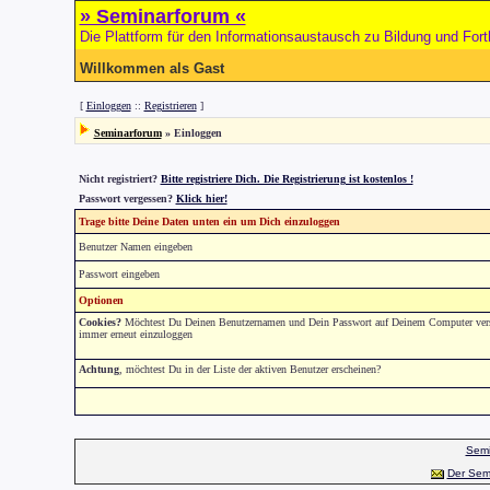
» Seminarforum «
Die Plattform für den Informationsaustausch zu Bildung und Fort
Willkommen als Gast
[
Einloggen
::
Registrieren
]
Seminarforum
» Einloggen
Nicht registriert?
Bitte registriere Dich. Die Registrierung ist kostenlos !
Passwort vergessen?
Klick hier!
Trage bitte Deine Daten unten ein um Dich einzuloggen
Benutzer Namen eingeben
Passwort eingeben
Optionen
Cookies?
Möchtest Du Deinen Benutzernamen und Dein Passwort auf Deinem Computer versch
immer erneut einzuloggen
Achtung
, möchtest Du in der Liste der aktiven Benutzer erscheinen?
Semi
Der Sem