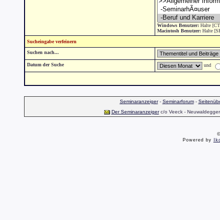
Windows Benutzer:
Halte [CT
Macintosh Benutzer:
Halte [S
Sucheingabe verfeinern
Suchen nach...
Datum der Suche
und
Seminaranzeiger
-
Seminarforum
-
Seitenübe
Der Seminaranzeiger
c/o Veeck - Neuwaldegger S
©
Powered by
Ik