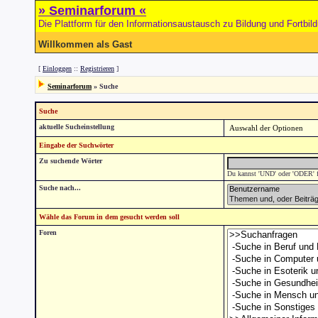
» Seminarforum «
Die Plattform für den Informationsaustausch zu Bildung und Fortbil
Willkommen als Gast
[
Einloggen
::
Registrieren
]
Seminarforum
» Suche
Suche
aktuelle Sucheinstellung
Eingabe der Suchwörter
Zu suchende Wörter
Du kannst 'UND' oder 'ODER' fü
Suche nach...
Wähle das Forum in dem gesucht werden soll
Foren