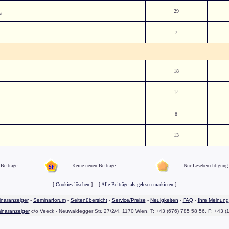
29
¤t
7
18
14
8
13
Beiträge
Keine neuen Beiträge
Nur Leseberechtigung
[
Cookies löschen
] :: [
Alle Beiträge als gelesen markieren
]
naranzeiger
-
Seminarforum
-
Seitenübersicht
-
Service/Preise
-
Neuigkeiten
-
FAQ
-
Ihre Meinung
inaranzeiger
c/o Veeck - Neuwaldegger Str. 27/2/4, 1170 Wien, T: +43 (676) 785 58 56, F: +43 (