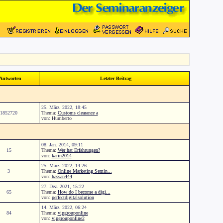
Antworten
Letzter Beitrag
25. März. 2022, 18:45
1852720
Thema:
Customs clearance a
von: Humberto
08. Jan. 2014, 09:11
15
Thema:
Wer hat Erfahrungen?
von:
karin2014
25. März. 2022, 14:26
3
Thema:
Online Marketing Semin...
von:
hassan444
27. Dez. 2021, 15:22
65
Thema:
How do I become a digi...
von:
perfectdigitalsolution
14. März. 2022, 06:24
84
Thema:
vipgrouponline
von:
vipgrouponline2