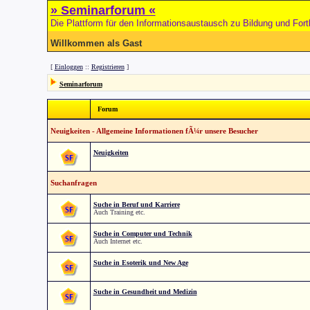
» Seminarforum «
Die Plattform für den Informationsaustausch zu Bildung und Fort
Willkommen als Gast
[
Einloggen
::
Registrieren
]
Seminarforum
Forum
Neuigkeiten - Allgemeine Informationen fÃ¼r unsere Besucher
Neuigkeiten
Suchanfragen
Suche in Beruf und Karriere
Auch Training etc.
Suche in Computer und Technik
Auch Internet etc.
Suche in Esoterik und New Age
Suche in Gesundheit und Medizin