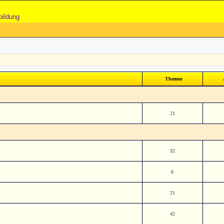
bildung
Themen
21
32
6
21
42