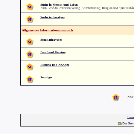
Suche in Mensch und Leben
Auch PersÃ¶nlichkeitsentfaltung, Selbsterfahrung, Religion und SpiritualitÃ
Suche in Sonstiges
Allgemeiner Informationsaustausch
SeminarhÃ¤user
Beruf und Karriere
Esoterik und New Age
Sonstiges
Neue 
Semi
Der Sem