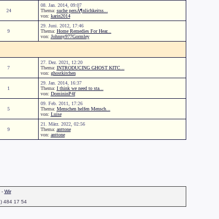
08. Jan. 2014, 09:07
24
Thema:
suche persÃ¶nlichkeitss...
von:
karin2014
29. Juni. 2012, 17:46
9
Thema:
Home Remedies For Hear...
von:
Johnny977Gormley
27. Dez. 2021, 12:20
7
Thema:
INTRODUCING GHOST KITC...
von:
ghostkitchen
29. Jan. 2014, 16:37
1
Thema:
I think we need to sta...
von:
DomininP4f
09. Feb. 2011, 17:26
5
Thema:
Menschen helfen Mensch...
von:
Luise
21. März. 2022, 02:56
9
Thema:
anttone
von:
anttone
-
Wir
1) 484 17 54