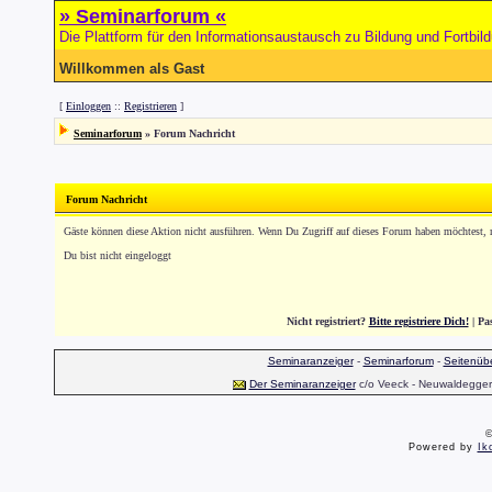
» Seminarforum «
Die Plattform für den Informationsaustausch zu Bildung und Fortbil
Willkommen als Gast
[
Einloggen
::
Registrieren
]
Seminarforum
»
Forum Nachricht
Forum Nachricht
Gäste können diese Aktion nicht ausführen. Wenn Du Zugriff auf dieses Forum haben möchtest, reg
Du bist nicht eingeloggt
Nicht registriert?
Bitte registriere Dich!
| Pa
Seminaranzeiger
-
Seminarforum
-
Seitenübe
Der Seminaranzeiger
c/o Veeck - Neuwaldegger S
©
Powered by
Ik