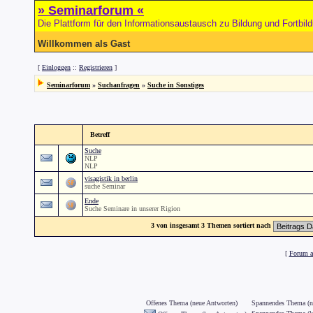
» Seminarforum «
Die Plattform für den Informationsaustausch zu Bildung und Fortbil
Willkommen als Gast
[
Einloggen
::
Registrieren
]
Seminarforum
»
Suchanfragen
»
Suche in Sonstiges
Betreff
Suche
NLP
NLP
visagistik in berlin
suche Seminar
Ende
Suche Seminare in unserer Rigion
3 von insgesamt 3 Themen sortiert nach
[
Forum al
Offenes Thema (neue Antworten)
Spannendes Thema (n