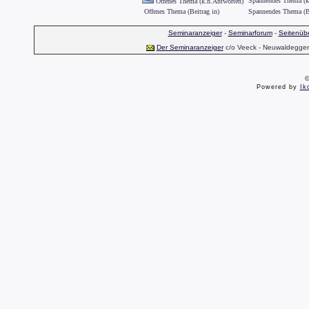
Spannendes Thema (k
Offenes Thema (k.n.Antworten)
Offenes Thema (Beitrag in)
Spannendes Thema (Be
Seminaranzeiger
-
Seminarforum
-
Seitenübe
Der Seminaranzeiger
c/o Veeck - Neuwaldegger S
©
Powered by
Ik