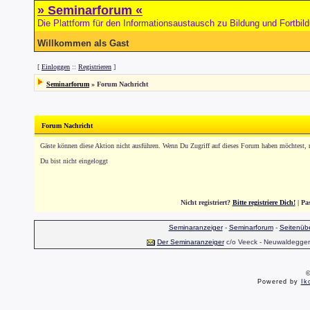
» Seminarforum «
Die Plattform für den Informationsaustausch zu Bildung und Fortbil
Willkommen als Gast
[
Einloggen
::
Registrieren
]
Seminarforum
»
Forum Nachricht
Forum Nachricht
Gäste können diese Aktion nicht ausführen. Wenn Du Zugriff auf dieses Forum haben möchtest, reg
Du bist nicht eingeloggt
Nicht registriert?
Bitte registriere Dich!
| Pa
Seminaranzeiger
-
Seminarforum
-
Seitenübe
Der Seminaranzeiger
c/o Veeck - Neuwaldegger S
©
Powered by
Ik