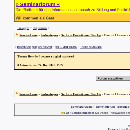
» Seminarforum «
Die Plattform für den Informationsaustausch zu Bildung und Fortbil
Willkommen als Gast
[
Einloggen
::
Registrieren
]
Seminarforum
»
Suchanfragen
»
Suche in Esoterik und New Age
» How do I become a d
[
Benachrichtigung bei Antwort
::
per E-Mail senden
::
Thema ausdrucken
]
Thema
: How do I become a digital marketer?
0 Antworten seit 27. Dez. 2021, 15:22
Seminarforum
»
Suchanfragen
»
Suche in Esoterik und New Age
» How do I become a d
Seminaranzeiger
-
Seminarforum
-
Seitenübe
Der Seminaranzeiger
c/o Veeck - Neuwaldegger S
©
Powered by
Ik