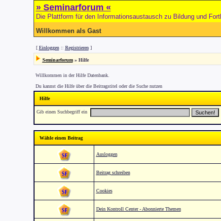
» Seminarforum «
Die Plattform für den Informationsaustausch zu Bildung und Fort
Willkommen als Gast
[
Einloggen
::
Registrieren
]
Seminarforum
» Hilfe
Willkommen in der Hilfe Datenbank.
Du kannst die Hilfe über die Beitragstitel oder die Suche nutzen
Hilfe
Gib einen Suchbegriff ein
Wähle einen Beitrag
Ausloggen
Beitrag schreiben
Cookies
Dein Kontroll Center - Abonnierte Themen