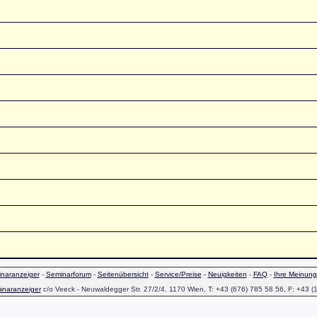
naranzeiger
-
Seminarforum
-
Seitenübersicht
-
Service/Preise
-
Neuigkeiten
-
FAQ
-
Ihre Meinung
inaranzeiger
c/o Veeck - Neuwaldegger Str. 27/2/4, 1170 Wien, T: +43 (676) 785 58 56, F: +43 (