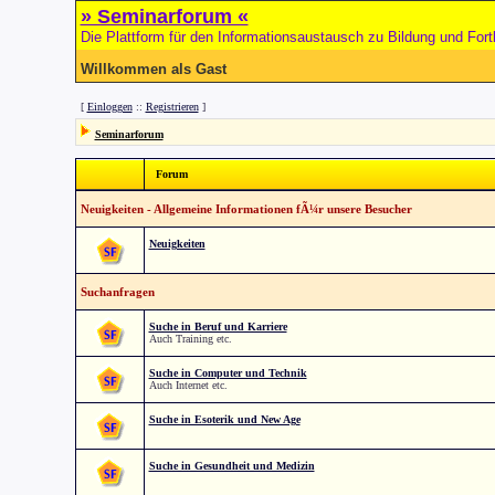
» Seminarforum «
Die Plattform für den Informationsaustausch zu Bildung und Fort
Willkommen als Gast
[
Einloggen
::
Registrieren
]
Seminarforum
Forum
Neuigkeiten - Allgemeine Informationen fÃ¼r unsere Besucher
Neuigkeiten
Suchanfragen
Suche in Beruf und Karriere
Auch Training etc.
Suche in Computer und Technik
Auch Internet etc.
Suche in Esoterik und New Age
Suche in Gesundheit und Medizin