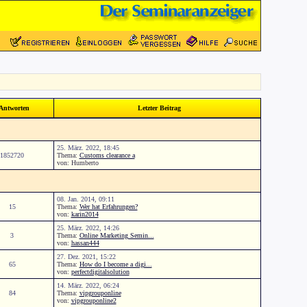
Antworten
Letzter Beitrag
25. März. 2022, 18:45
1852720
Thema:
Customs clearance a
von: Humberto
08. Jan. 2014, 09:11
15
Thema:
Wer hat Erfahrungen?
von:
karin2014
25. März. 2022, 14:26
3
Thema:
Online Marketing Semin...
von:
hassan444
27. Dez. 2021, 15:22
65
Thema:
How do I become a digi...
von:
perfectdigitalsolution
14. März. 2022, 06:24
84
Thema:
vipgrouponline
von:
vipgrouponline2