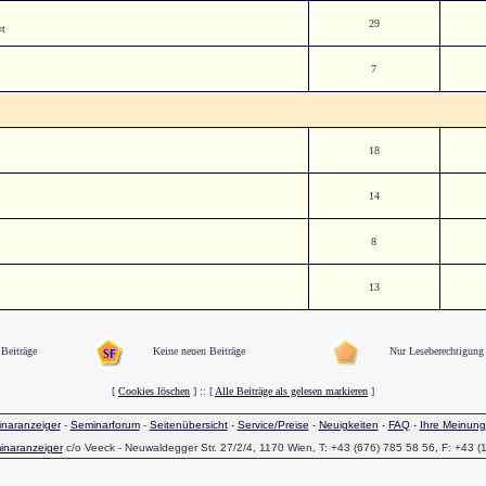
29
¤t
7
18
14
8
13
Beiträge
Keine neuen Beiträge
Nur Leseberechtigung
[
Cookies löschen
] :: [
Alle Beiträge als gelesen markieren
]
naranzeiger
-
Seminarforum
-
Seitenübersicht
-
Service/Preise
-
Neuigkeiten
-
FAQ
-
Ihre Meinung
inaranzeiger
c/o Veeck - Neuwaldegger Str. 27/2/4, 1170 Wien, T: +43 (676) 785 58 56, F: +43 (