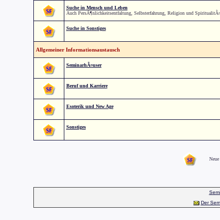
Suche in Mensch und Leben
Auch PersÃ¶nlichkeitsentfaltung, Selbsterfahrung, Religion und SpiritualitÃ
Suche in Sonstiges
Allgemeiner Informationsaustausch
SeminarhÃ¤user
Beruf und Karriere
Esoterik und New Age
Sonstiges
Neue 
Semi
Der Sem