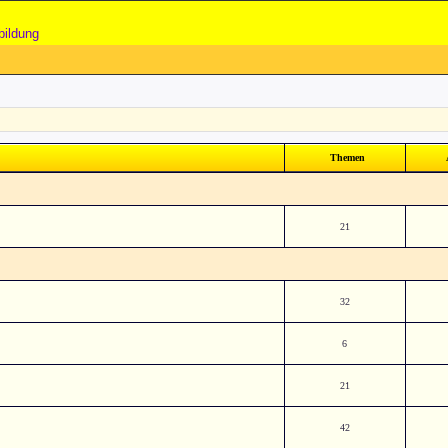
bildung
Themen
21
32
6
21
42