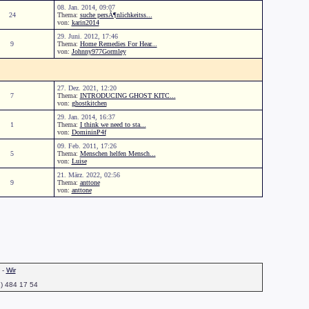
08. Jan. 2014, 09:07
24
Thema:
suche persÃ¶nlichkeitss...
von:
karin2014
29. Juni. 2012, 17:46
9
Thema:
Home Remedies For Hear...
von:
Johnny977Gormley
27. Dez. 2021, 12:20
7
Thema:
INTRODUCING GHOST KITC...
von:
ghostkitchen
29. Jan. 2014, 16:37
1
Thema:
I think we need to sta...
von:
DomininP4f
09. Feb. 2011, 17:26
5
Thema:
Menschen helfen Mensch...
von:
Luise
21. März. 2022, 02:56
9
Thema:
anttone
von:
anttone
-
Wir
1) 484 17 54