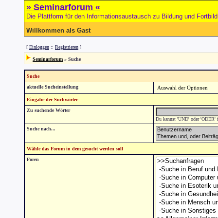
» Seminarforum «
Die Plattform für den Informationsaustausch zu Bildung und Fortbil
Willkommen als Gast
[
Einloggen
::
Registrieren
]
Seminarforum
» Suche
Suche
aktuelle Sucheinstellung
Eingabe der Suchwörter
Zu suchende Wörter
Du kannst 'UND' oder 'ODER' fü
Suche nach...
Wähle das Forum in dem gesucht werden soll
Foren