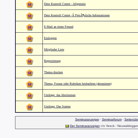
Dein Kontroll Center - Allgemein
Dein Kontroll Center -Â PersÃ¶nliche Informationen
E-Mail an einen Freund
Einloggen
Mitglieder Liste
Registrierung
Thema drucken
Thema, Forum oder Rubriken beobachten (abonnieren)
Umfrage: das Abstimmen
Umfrage: Das Starten
Seminaranzeiger
-
Seminarforum
-
Seitenübe
Der Seminaranzeiger
c/o Veeck - Neuwaldegger S