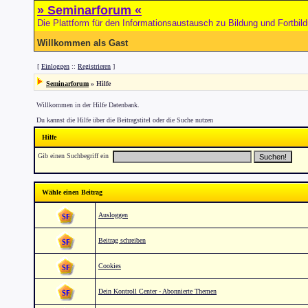
» Seminarforum «
Die Plattform für den Informationsaustausch zu Bildung und Fortbil
Willkommen als Gast
[
Einloggen
::
Registrieren
]
Seminarforum
» Hilfe
Willkommen in der Hilfe Datenbank.
Du kannst die Hilfe über die Beitragstitel oder die Suche nutzen
Hilfe
Gib einen Suchbegriff ein
Wähle einen Beitrag
Ausloggen
Beitrag schreiben
Cookies
Dein Kontroll Center - Abonnierte Themen