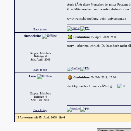
Auch fÃ¼r diese Menschen ist unser Postamt d
ihrer Mitmenschen. und werden dadurch zum "
www.wunschbestellung-beim-universum.de
Back to top
einewiekeine
Geschrieben:
05. April. 2009, 21:09
sorry... Aber mal ehrlich, Du hast doch nicht a
Gruppe: Members
Beiträge: 6
Seit: April. 2009
Back to top
Luise
Geschrieben:
09. Feb. 2011, 17:26
das kligt vielleicht merkwÃ¼rdig.....
Gruppe: Members
Beiträge: 4
Seit: Feb. 2011
Back to top
2 Antworten seit 05. Juni. 2008, 11:46