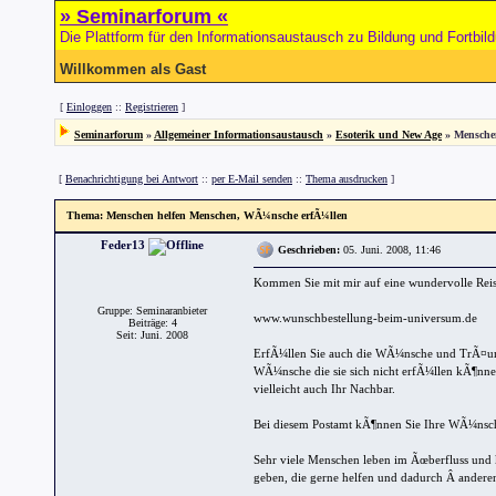
» Seminarforum «
Die Plattform für den Informationsaustausch zu Bildung und Fortbil
Willkommen als Gast
[
Einloggen
::
Registrieren
]
Seminarforum
»
Allgemeiner Informationsaustausch
»
Esoterik und New Age
» Mensche
[
Benachrichtigung bei Antwort
::
per E-Mail senden
::
Thema ausdrucken
]
Thema
: Menschen helfen Menschen, WÃ¼nsche erfÃ¼llen
Feder13
Geschrieben:
05. Juni. 2008, 11:46
Kommen Sie mit mir auf eine wundervolle Rei
Gruppe: Seminaranbieter
www.wunschbestellung-beim-universum.de
Beiträge: 4
Seit: Juni. 2008
ErfÃ¼llen Sie auch die WÃ¼nsche und TrÃ¤ume
WÃ¼nsche die sie sich nicht erfÃ¼llen kÃ¶nnen.
vielleicht auch Ihr Nachbar.
Bei diesem Postamt kÃ¶nnen Sie Ihre WÃ¼nsche
Sehr viele Menschen leben im Ãœberfluss und k
geben, die gerne helfen und dadurch Â anderen 