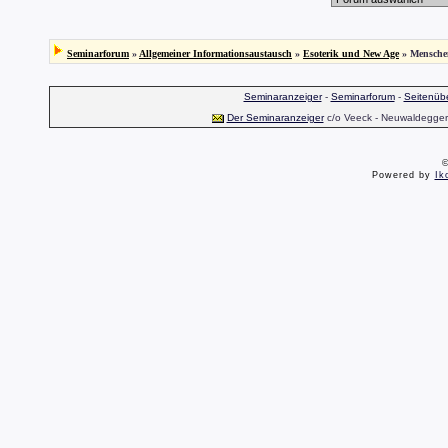
Seminarforum
»
Allgemeiner Informationsaustausch
»
Esoterik und New Age
» Mensche
Seminaranzeiger
-
Seminarforum
-
Seitenübe
Der Seminaranzeiger
c/o Veeck - Neuwaldegger S
©
Powered by
Ik