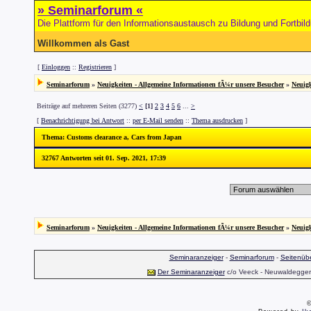
» Seminarforum «
Die Plattform für den Informationsaustausch zu Bildung und Fortbil
Willkommen als Gast
[
Einloggen
::
Registrieren
]
Seminarforum
»
Neuigkeiten - Allgemeine Informationen fÃ¼r unsere Besucher
»
Neuigk
Beiträge auf mehreren Seiten (3277)
<
[1]
2
3
4
5
6
...
>
[
Benachrichtigung bei Antwort
::
per E-Mail senden
::
Thema ausdrucken
]
Thema
: Customs clearance a, Cars from Japan
32767 Antworten seit 01. Sep. 2021, 17:39
Seminarforum
»
Neuigkeiten - Allgemeine Informationen fÃ¼r unsere Besucher
»
Neuigk
Seminaranzeiger
-
Seminarforum
-
Seitenübe
Der Seminaranzeiger
c/o Veeck - Neuwaldegger S
©