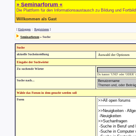
» Seminarforum «
Die Plattform für den Informationsaustausch zu Bildung und Fortbil
Willkommen als Gast
[
Einloggen
::
Registrieren
]
Seminarforum
» Suche
Suche
aktuelle Sucheinstellung
Eingabe der Suchwörter
Zu suchende Wörter
Du kannst 'UND' oder 'ODER' fü
Suche nach...
Wähle das Forum in dem gesucht werden soll
Foren