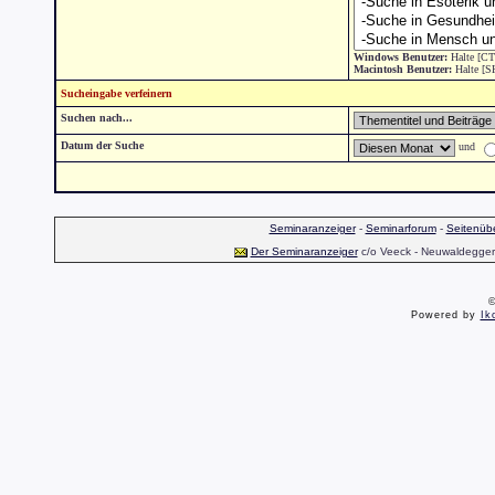
Windows Benutzer:
Halte [CT
Macintosh Benutzer:
Halte [S
Sucheingabe verfeinern
Suchen nach...
Datum der Suche
und
Seminaranzeiger
-
Seminarforum
-
Seitenübe
Der Seminaranzeiger
c/o Veeck - Neuwaldegger S
©
Powered by
Ik