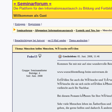
» Seminarforum «
Die Plattform für den Informationsaustausch zu Bildung und Fortbil
Willkommen als Gast
[
Einloggen
::
Registrieren
]
Seminarforum
»
Allgemeiner Informationsaustausch
»
Esoterik und New Age
» Mensche
[
Benachrichtigung bei Antwort
::
per E-Mail senden
::
Thema ausdrucken
]
Thema
: Menschen helfen Menschen, WÃ¼nsche erfÃ¼llen
Feder13
Geschrieben:
05. Juni. 2008, 11:46
Kommen Sie mit mir auf eine wundervolle Rei
Gruppe: Seminaranbieter
www.wunschbestellung-beim-universum.de
Beiträge: 4
Seit: Juni. 2008
ErfÃ¼llen Sie auch die WÃ¼nsche und TrÃ¤ume
WÃ¼nsche die sie sich nicht erfÃ¼llen kÃ¶nnen.
vielleicht auch Ihr Nachbar.
Bei diesem Postamt kÃ¶nnen Sie Ihre WÃ¼nsche
Sehr viele Menschen leben im Ãœberfluss und k
geben, die gerne helfen und dadurch Â anderen 