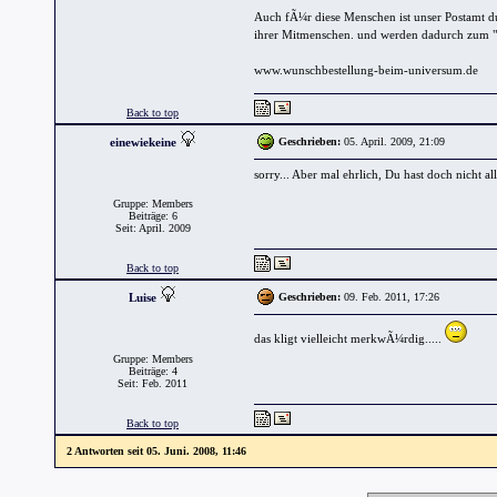
Auch fÃ¼r diese Menschen ist unser Postamt d
ihrer Mitmenschen. und werden dadurch zum "
www.wunschbestellung-beim-universum.de
Back to top
einewiekeine
Geschrieben:
05. April. 2009, 21:09
sorry... Aber mal ehrlich, Du hast doch nicht a
Gruppe: Members
Beiträge: 6
Seit: April. 2009
Back to top
Luise
Geschrieben:
09. Feb. 2011, 17:26
das kligt vielleicht merkwÃ¼rdig.....
Gruppe: Members
Beiträge: 4
Seit: Feb. 2011
Back to top
2 Antworten seit 05. Juni. 2008, 11:46