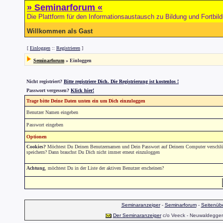
» Seminarforum «
Die Plattform für den Informationsaustausch zu Bildung und Fortbil
Willkommen als Gast
[
Einloggen
::
Registrieren
]
Seminarforum
» Einloggen
Nicht registriert?
Bitte registriere Dich. Die Registrierung ist kostenlos !
Passwort vergessen?
Klick hier!
Trage bitte Deine Daten unten ein um Dich einzuloggen
Benutzer Namen eingeben
Passwort eingeben
Optionen
Cookies?
Möchtest Du Deinen Benutzernamen und Dein Passwort auf Deinem Computer verschlüs
speichern? Dann brauchst Du Dich nicht immer erneut einzuloggen
Achtung
, möchtest Du in der Liste der aktiven Benutzer erscheinen?
Seminaranzeiger
-
Seminarforum
-
Seitenübe
Der Seminaranzeiger
c/o Veeck - Neuwaldegger S