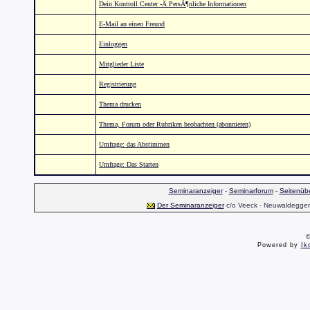
Dein Kontroll Center -Â PersÃ¶nliche Informationen
E-Mail an einen Freund
Einloggen
Mitglieder Liste
Registrierung
Thema drucken
Thema, Forum oder Rubriken beobachten (abonnieren)
Umfrage: das Abstimmen
Umfrage: Das Starten
Seminaranzeiger
-
Seminarforum
-
Seitenübe
Der Seminaranzeiger
c/o Veeck - Neuwaldegger S
©
Powered by
Ik