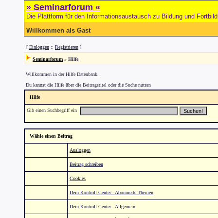
» Seminarforum «
Die Plattform für den Informationsaustausch zu Bildung und Fortbil
Willkommen als Gast
[
Einloggen
::
Registrieren
]
Seminarforum
» Hilfe
Willkommen in der Hilfe Datenbank.
Du kannst die Hilfe über die Beitragstitel oder die Suche nutzen
Hilfe
Gib einen Suchbegriff ein
Wähle einen Beitrag
Ausloggen
Beitrag schreiben
Cookies
Dein Kontroll Center - Abonnierte Themen
Dein Kontroll Center - Allgemein