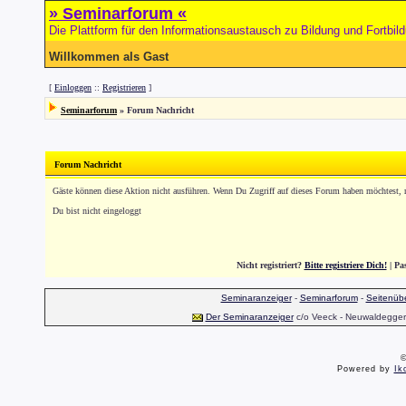
» Seminarforum «
Die Plattform für den Informationsaustausch zu Bildung und Fortbil
Willkommen als Gast
[
Einloggen
::
Registrieren
]
Seminarforum
»
Forum Nachricht
Forum Nachricht
Gäste können diese Aktion nicht ausführen. Wenn Du Zugriff auf dieses Forum haben möchtest, reg
Du bist nicht eingeloggt
Nicht registriert?
Bitte registriere Dich!
| Pa
Seminaranzeiger
-
Seminarforum
-
Seitenübe
Der Seminaranzeiger
c/o Veeck - Neuwaldegger S
©
Powered by
Ik