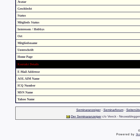
Avatar
Geschlecht
Status
Mitglieds Status
Interessen / Hobbys
Ort
Mitgliedsname
Unterschrift
Home Page
Kontakt Details
E-Mail Addresse
AOL AIM Name
ICQ Number
MSN Name
Yahoo Name
Seminaranzeiger
-
Seminarforum
-
Seitenübe
Der Seminaranzeiger
c/o Veeck - Neuwaldegger S
©
Powered by
Ik