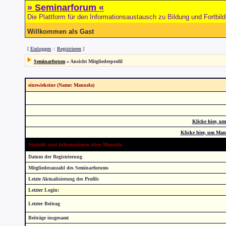
» Seminarforum «
Die Plattform für den Informationsaustausch zu Bildung und Fortbil
Willkommen als Gast
[
Einloggen
::
Registrieren
]
Seminarforum
» Ansicht Mitgliederprofil
einewiekeine (Name: Manuela)
Klicke hier, u
Klicke hier, um Man
Statistik und Informationen über Manuela
Datum der Registrierung
Mitgliederanzahl des Seminarforums
Letzte Aktualisierung des Profils
Letzter Login:
Letzter Beitrag
Beiträge insgesamt