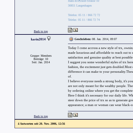
Hans-BÃ¶ckler-Strasse 10
30851 Langenhagen
Telefon: 05 11 / 866 72 72
Telefax: 05 11 / 866 72 74
Back to top
karin2014
Geschrieben:
08. Jan. 2014, 09:07
Today I come accross a new style of trx, owni
made luxurious and affordable to reach out to
Gruppe: Members
satisfaction and genuine quality at best possible 
Beiträge: 10
I suggest you some wonderful styles of trx her
Seit: Jan. 2014
fashion, the excitement just gets doubled.Most c
difference it can make to your personality.These
of.
I believe everyone needs a strong body, it's y
are not only meant for the wealthy people. The
by ordering online where you get the complete s
Here I think it's necessary for our daily lif
steer down the price of trx so as to generate gre
appearance; a man or woman can wear black-on
Back to top
4 Antworten seit 20. Nov. 2006, 12:56