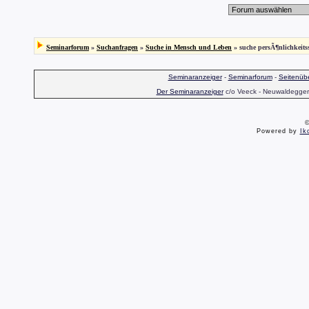
Seminarforum
»
Suchanfragen
»
Suche in Mensch und Leben
» suche persÃ¶nlichkeits
Seminaranzeiger
-
Seminarforum
-
Seitenübe
Der Seminaranzeiger
c/o Veeck - Neuwaldegger S
©
Powered by
Ik