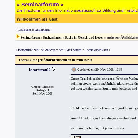
» Seminarforum «
Die Plattform für den Informationsaustausch zu Bildung und Fortbil
Willkommen als Gast
[
Einloggen
::
Registrieren
]
Seminarforum
»
Suchanfragen
»
Suche in Mensch und Leben
» suche persÃ¶nlichkeits
[
Benachrichtigung bei Antwort
::
per E-Mail senden
::
Thema ausdrucken
]
Thema
: suche persÃ¶nlichkeitsseminar, im raum berlin
bacardiman22
Geschrieben:
20. Nov. 2006, 12:56
Guten Tag. Ich suche dringend fÃ¼r ein Weihn
nehmen sowie, wenn mÃ¶glich, gleichzeitig di
Gruppe: Members
gebildet werden kann.Somit auch besseres und l
Beiträge: 1
Seit: Nov. 2006
Ich bin selber beruflich sehr erfolgreich, mir ge
einer 21 JÃ¤hrigen Frau, die gelassenheit und 
wer kann da helfen, hat jemand infos