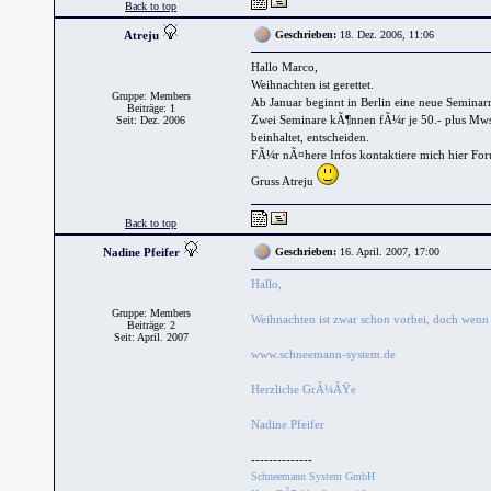
Back to top
Atreju
Geschrieben:
18. Dez. 2006, 11:06
Hallo Marco,
Weihnachten ist gerettet.
Gruppe: Members
Ab Januar beginnt in Berlin eine neue Seminar
Beiträge: 1
Zwei Seminare kÃ¶nnen fÃ¼r je 50.- plus Mws
Seit: Dez. 2006
beinhaltet, entscheiden.
FÃ¼r nÃ¤here Infos kontaktiere mich hier Fo
Gruss Atreju
Back to top
Nadine Pfeifer
Geschrieben:
16. April. 2007, 17:00
Hallo,
Gruppe: Members
Weihnachten ist zwar schon vorbei, doch wenn
Beiträge: 2
Seit: April. 2007
www.schneemann-system.de
Herzliche GrÃ¼ÃŸe
Nadine Pfeifer
--------------
Schneemann System GmbH