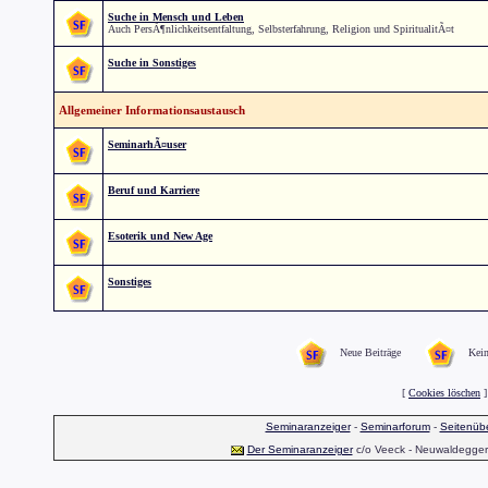
Suche in Mensch und Leben
Auch PersÃ¶nlichkeitsentfaltung, Selbsterfahrung, Religion und SpiritualitÃ¤t
Suche in Sonstiges
Allgemeiner Informationsaustausch
SeminarhÃ¤user
Beruf und Karriere
Esoterik und New Age
Sonstiges
Neue Beiträge
Kein
[
Cookies löschen
]
Seminaranzeiger
-
Seminarforum
-
Seitenübe
Der Seminaranzeiger
c/o Veeck - Neuwaldegger S