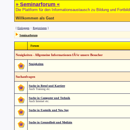
» Seminarforum «
Die Plattform für den Informationsaustausch zu Bildung und Fortbil
Willkommen als Gast
[
Einloggen
::
Registrieren
]
Seminarforum
Forum
Neuigkeiten - Allgemeine Informationen fÃ¼r unsere Besucher
Neuigkeiten
Suchanfragen
Suche in Beruf und Karriere
Auch Training etc.
Suche in Computer und Technik
Auch Internet etc.
Suche in Esoterik und New Age
Suche in Gesundheit und Medizin