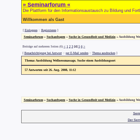
» Seminarforum «
Die Plattform für den Informationsaustausch zu Bildung und Fort
Willkommen als Gast
[
Einloggen
::
Registrieren
]
Seminarforum
»
Suchanfragen
»
Suche in Gesundheit und Medizin
» Ausbildung Wel
Beiträge auf mehreren Seiten (6)
<
1
2
3
[4]
5
6
>
[
Benachrichtigung bei Antwort
::
per E-Mail senden
::
Thema ausdrucken
]
Thema
: Ausbildung Wellnessmassage, Suche einen Ausbildungsort
57 Antworten seit 26. Aug. 2008, 11:12
Seminarforum
»
Suchanfragen
»
Suche in Gesundheit und Medizin
» Ausbildung Wel
Semi
Der Sem