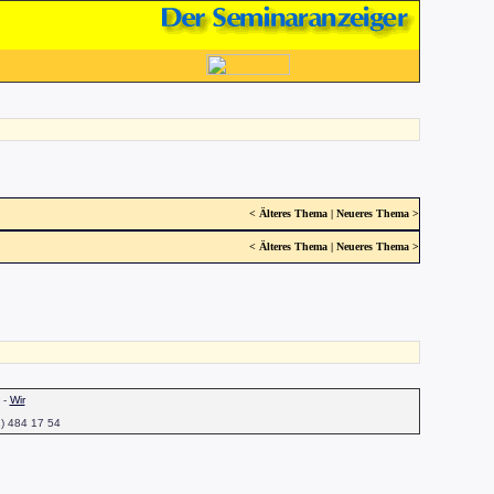
<
Älteres Thema
|
Neueres Thema
>
<
Älteres Thema
|
Neueres Thema
>
-
Wir
1) 484 17 54