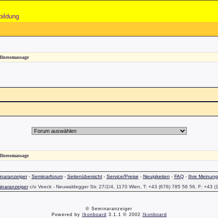
bildung
lnessmassage
lnessmassage
naranzeiger
-
Seminarforum
-
Seitenübersicht
-
Service/Preise
-
Neuigkeiten
-
FAQ
-
Ihre Meinung
inaranzeiger
c/o Veeck - Neuwaldegger Str. 27/2/4, 1170 Wien, T: +43 (676) 785 58 56, F: +43 (
© Seminaranzeiger
Powered by
Ikonboard
3.1.1 © 2002
Ikonboard