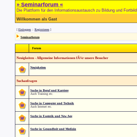
» Seminarforum «
Die Plattform für den Informationsaustausch zu Bildung und Fortbil
Willkommen als Gast
[
Einloggen
::
Registrieren
]
Seminarforum
Forum
Neuigkeiten - Allgemeine Informationen fÃ¼r unsere Besucher
Neuigkeiten
Suchanfragen
Suche in Beruf und Karriere
Auch Training etc.
Suche in Computer und Technik
Auch Internet etc.
Suche in Esoterik und New Age
Suche in Gesundheit und Medizin