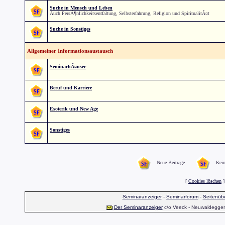
Suche in Mensch und Leben
Auch PersÃ¶nlichkeitsentfaltung, Selbsterfahrung, Religion und SpiritualitÃ¤t
Suche in Sonstiges
Allgemeiner Informationsaustausch
SeminarhÃ¤user
Beruf und Karriere
Esoterik und New Age
Sonstiges
Neue Beiträge
Kein
[
Cookies löschen
]
Seminaranzeiger
-
Seminarforum
-
Seitenübe
Der Seminaranzeiger
c/o Veeck - Neuwaldegger S