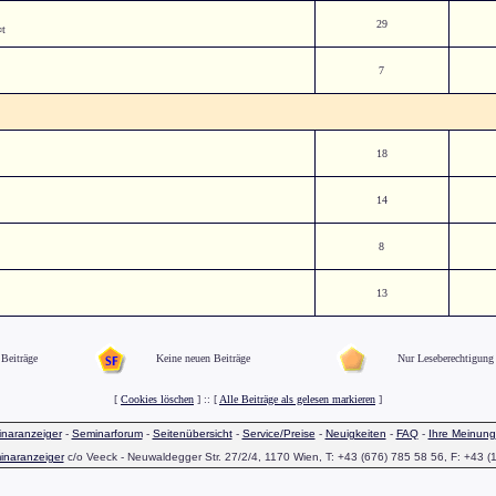
29
¤t
7
18
14
8
13
Beiträge
Keine neuen Beiträge
Nur Leseberechtigung
[
Cookies löschen
] :: [
Alle Beiträge als gelesen markieren
]
naranzeiger
-
Seminarforum
-
Seitenübersicht
-
Service/Preise
-
Neuigkeiten
-
FAQ
-
Ihre Meinung
inaranzeiger
c/o Veeck - Neuwaldegger Str. 27/2/4, 1170 Wien, T: +43 (676) 785 58 56, F: +43 (