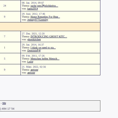
08. Jan. 2014, 09:07
24
Thema:
suche persÃ¶nlichkeitss...
von:
karin2014
29. Juni. 2012, 17:46
9
Thema:
Home Remedies For Hear...
von:
Johnny977Gormley
27. Dez. 2021, 12:20
7
Thema:
INTRODUCING GHOST KITC...
von:
ghostkitchen
29. Jan. 2014, 16:37
1
Thema:
I think we need to sta...
von:
DomininP4f
09. Feb. 2011, 17:26
5
Thema:
Menschen helfen Mensch...
von:
Luise
21. März. 2022, 02:56
9
Thema:
anttone
von:
anttone
-
Wir
1) 484 17 54