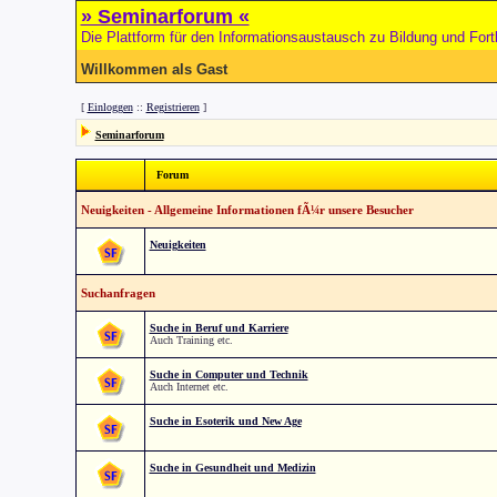
» Seminarforum «
Die Plattform für den Informationsaustausch zu Bildung und Fort
Willkommen als Gast
[
Einloggen
::
Registrieren
]
Seminarforum
Forum
Neuigkeiten - Allgemeine Informationen fÃ¼r unsere Besucher
Neuigkeiten
Suchanfragen
Suche in Beruf und Karriere
Auch Training etc.
Suche in Computer und Technik
Auch Internet etc.
Suche in Esoterik und New Age
Suche in Gesundheit und Medizin