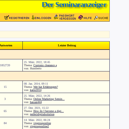
Antworten
Letzter Beitrag
25. März. 2022, 18:45
1852720
Thema:
Customs clearance a
von: Humberto
08. Jan. 2014, 09:11
15
Thema:
Wer hat Erfahrungen?
von:
karin2014
25. März. 2022, 14:26
3
Thema:
Online Marketing Semin...
von:
hassan444
27. Dez. 2021, 15:22
65
Thema:
How do I become a digi...
von:
perfectdigitalsolution
14. März. 2022, 06:24
84
Thema:
vipgrouponline
von:
vipgrouponline2