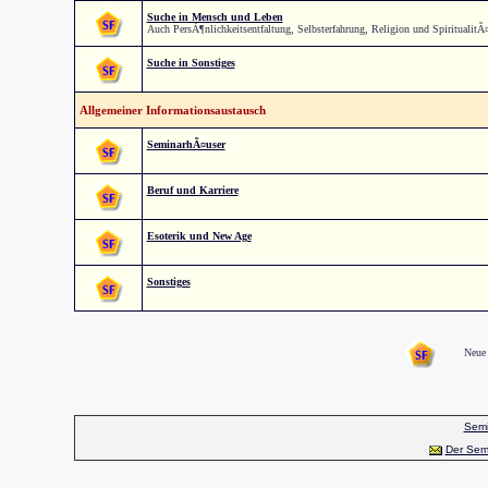
Suche in Mensch und Leben
Auch PersÃ¶nlichkeitsentfaltung, Selbsterfahrung, Religion und SpiritualitÃ
Suche in Sonstiges
Allgemeiner Informationsaustausch
SeminarhÃ¤user
Beruf und Karriere
Esoterik und New Age
Sonstiges
Neue 
Semi
Der Sem