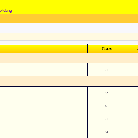
bildung
Themen
21
32
6
21
42