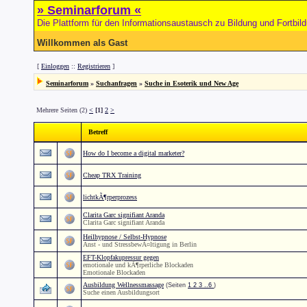
» Seminarforum «
Die Plattform für den Informationsaustausch zu Bildung und Fortbil
Willkommen als Gast
[
Einloggen
::
Registrieren
]
Seminarforum
»
Suchanfragen
»
Suche in Esoterik und New Age
Mehrere Seiten (2)
<
[1]
2
>
Betreff
How do I become a digital marketer?
Cheap TRX Training
lichtkÃ¶rperprozess
Clarita Garc signifiant Aranda
Clarita Garc signifiant Aranda
Heilhypnose / Selbst-Hypnose
Anst - und StressbewÃ¤ltigung in Berlin
EFT-Klopfakupressur gegen
emotionale und kÃ¶rperliche Blockaden
Emotionale Blockaden
Ausbildung Wellnessmassage
(Seiten
1
2
3
..6
)
Suche einen Ausbildungsort