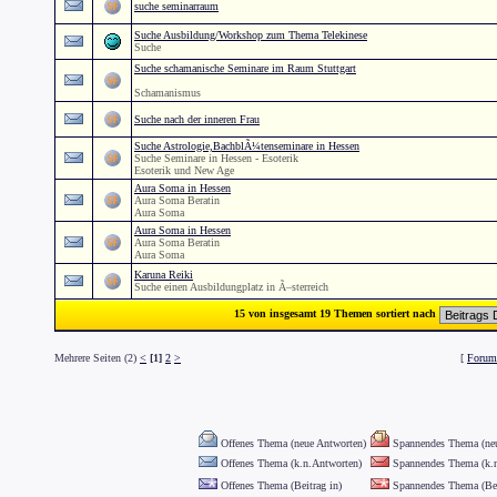
suche seminarraum
Suche Ausbildung/Workshop zum Thema Telekinese
Suche
Suche schamanische Seminare im Raum Stuttgart
Schamanismus
Suche nach der inneren Frau
Suche Astrologie,BachblÃ¼tenseminare in Hessen
Suche Seminare in Hessen - Esoterik
Esoterik und New Age
Aura Soma in Hessen
Aura Soma Beratin
Aura Soma
Aura Soma in Hessen
Aura Soma Beratin
Aura Soma
Karuna Reiki
Suche einen Ausbildungplatz in Ã–sterreich
15 von insgesamt 19 Themen sortiert nach
Mehrere Seiten (2)
<
[1]
2
>
[
Forum 
Offenes Thema (neue Antworten)
Spannendes Thema (neu
Offenes Thema (k.n.Antworten)
Spannendes Thema (k.n
Offenes Thema (Beitrag in)
Spannendes Thema (Bei