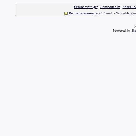
Seminaranzeiger
-
Seminarforum
-
Seitenübe
Der Seminaranzeiger
c/o Veeck - Neuwaldegger S
©
Powered by
Ik