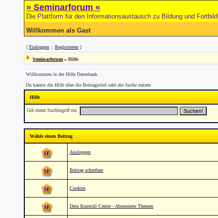
» Seminarforum «
Die Plattform für den Informationsaustausch zu Bildung und Fortbil
Willkommen als Gast
[
Einloggen
::
Registrieren
]
Seminarforum
» Hilfe
Willkommen in der Hilfe Datenbank.
Du kannst die Hilfe über die Beitragstitel oder die Suche nutzen
Hilfe
Gib einen Suchbegriff ein
Wähle einen Beitrag
Ausloggen
Beitrag schreiben
Cookies
Dein Kontroll Center - Abonnierte Themen