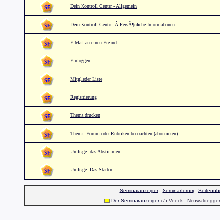
Dein Kontroll Center - Allgemein
Dein Kontroll Center -Â PersÃ¶nliche Informationen
E-Mail an einen Freund
Einloggen
Mitglieder Liste
Registrierung
Thema drucken
Thema, Forum oder Rubriken beobachten (abonnieren)
Umfrage: das Abstimmen
Umfrage: Das Starten
Seminaranzeiger
-
Seminarforum
-
Seitenübe
Der Seminaranzeiger
c/o Veeck - Neuwaldegger S