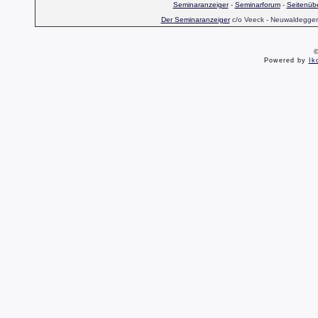
Seminaranzeiger
-
Seminarforum
-
Seitenübe
Der Seminaranzeiger
c/o Veeck - Neuwaldegger S
©
Powered by
Ik