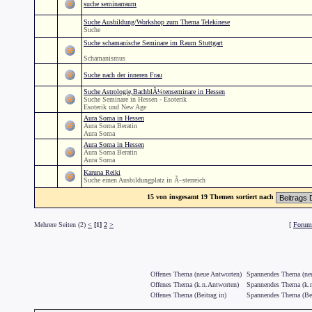
suche seminarraum
Suche Ausbildung/Workshop zum Thema Telekinese
Suche
Suche schamanische Seminare im Raum Stuttgart
Schamanismus
Suche nach der inneren Frau
Suche Astrologie,BachblÃ¼tenseminare in Hessen
Suche Seminare in Hessen - Esoterik
Esoterik und New Age
Aura Soma in Hessen
Aura Soma Beratin
Aura Soma
Aura Soma in Hessen
Aura Soma Beratin
Aura Soma
Karuna Reiki
Suche einen Ausbildungplatz in Ã–sterreich
15 von insgesamt 19 Themen sortiert nach
Mehrere Seiten (2)
<
[1]
2
>
[
Forum 
Offenes Thema (neue Antworten)
Spannendes Thema (neu
Offenes Thema (k.n.Antworten)
Spannendes Thema (k.n
Offenes Thema (Beitrag in)
Spannendes Thema (Bei