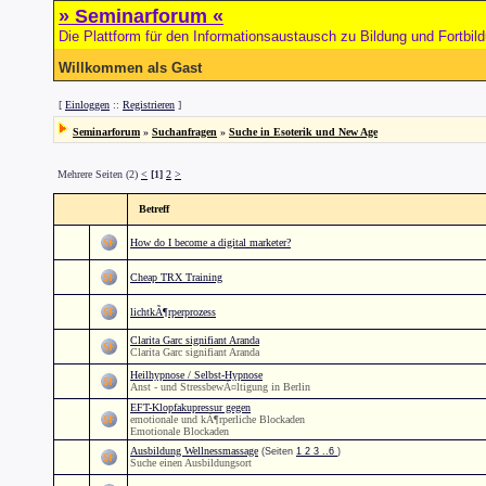
» Seminarforum «
Die Plattform für den Informationsaustausch zu Bildung und Fortbil
Willkommen als Gast
[
Einloggen
::
Registrieren
]
Seminarforum
»
Suchanfragen
»
Suche in Esoterik und New Age
Mehrere Seiten (2)
<
[1]
2
>
Betreff
How do I become a digital marketer?
Cheap TRX Training
lichtkÃ¶rperprozess
Clarita Garc signifiant Aranda
Clarita Garc signifiant Aranda
Heilhypnose / Selbst-Hypnose
Anst - und StressbewÃ¤ltigung in Berlin
EFT-Klopfakupressur gegen
emotionale und kÃ¶rperliche Blockaden
Emotionale Blockaden
Ausbildung Wellnessmassage
(Seiten
1
2
3
..6
)
Suche einen Ausbildungsort