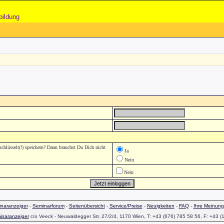
bildung
lüsselt(!) speichern? Dann brauchst Du Dich nicht
Ja
Nein
Nein
naranzeiger
-
Seminarforum
-
Seitenübersicht
-
Service/Preise
-
Neuigkeiten
-
FAQ
-
Ihre Meinung
inaranzeiger
c/o Veeck - Neuwaldegger Str. 27/2/4, 1170 Wien, T: +43 (676) 785 58 56, F: +43 (