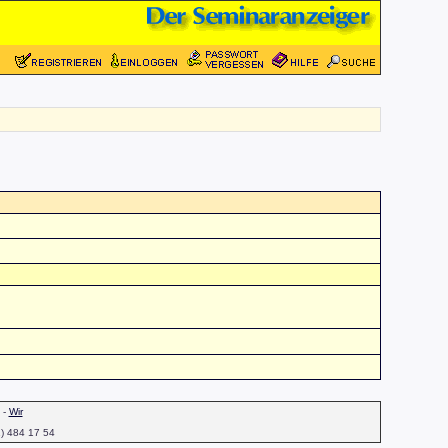
-
Wir
1) 484 17 54