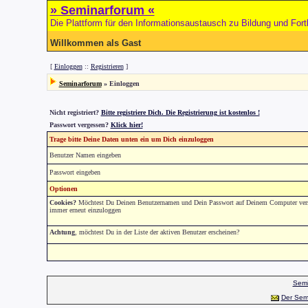
» Seminarforum «
Die Plattform für den Informationsaustausch zu Bildung und Fort
Willkommen als Gast
[
Einloggen
::
Registrieren
]
Seminarforum
» Einloggen
Nicht registriert?
Bitte registriere Dich. Die Registrierung ist kostenlos !
Passwort vergessen?
Klick hier!
Trage bitte Deine Daten unten ein um Dich einzuloggen
Benutzer Namen eingeben
Passwort eingeben
Optionen
Cookies?
Möchtest Du Deinen Benutzernamen und Dein Passwort auf Deinem Computer versch
immer erneut einzuloggen
Achtung
, möchtest Du in der Liste der aktiven Benutzer erscheinen?
Semi
Der Sem