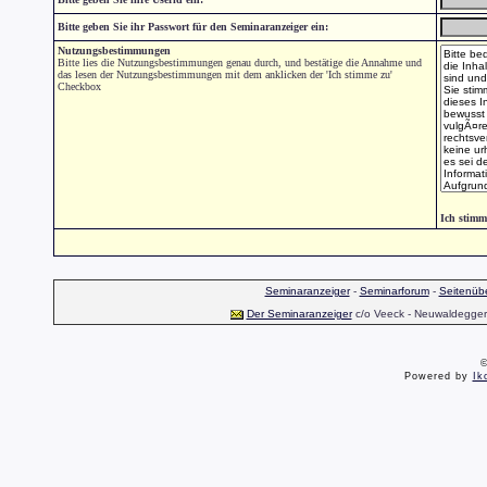
Bitte geben Sie ihr Passwort für den Seminaranzeiger ein:
Nutzungsbestimmungen
Bitte lies die Nutzungsbestimmungen genau durch, und bestätige die Annahme und
das lesen der Nutzungsbestimmungen mit dem anklicken der 'Ich stimme zu'
Checkbox
Ich stimm
Seminaranzeiger
-
Seminarforum
-
Seitenübe
Der Seminaranzeiger
c/o Veeck - Neuwaldegger S
©
Powered by
Ik