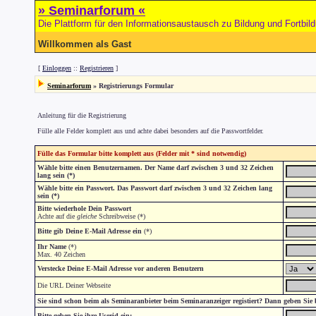
» Seminarforum «
Die Plattform für den Informationsaustausch zu Bildung und Fortbil
Willkommen als Gast
[
Einloggen
::
Registrieren
]
Seminarforum
» Registrierungs Formular
Anleitung für die Registrierung
Fülle alle Felder komplett aus und achte dabei besonders auf die Passwortfelder.
Fülle das Formular bitte komplett aus (Felder mit * sind notwendig)
Wähle bitte einen Benutzernamen. Der Name darf zwischen 3 und 32 Zeichen
lang sein (*)
Wähle bitte ein Passwort. Das Passwort darf zwischen 3 und 32 Zeichen lang
sein (*)
Bitte wiederhole Dein Passwort
Achte auf die
gleiche
Schreibweise (*)
Bitte gib Deine E-Mail Adresse ein
(*)
Ihr Name
(*)
Max. 40 Zeichen
Verstecke Deine E-Mail Adresse vor anderen Benutzern
Die URL Deiner Webseite
Sie sind schon beim als Seminaranbieter beim Seminaranzeiger registiert? Dann geben Sie
Bitte geben Sie ihre Userid ein: