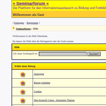
» Seminarforum «
Die Plattform für den Informationsaustausch zu Bildung und Fortbil
Willkommen als Gast
[
Einloggen
::
Registrieren
]
Seminarforum
» Hilfe
Willkommen in der Hilfe Datenbank.
Du kannst die Hilfe über die Beitragstitel oder die Suche nutzen
Hilfe
Gib einen Suchbegriff ein
Wähle einen Beitrag
Ausloggen
Beitrag schreiben
Cookies
Dein Kontroll Center - Abonnierte Themen