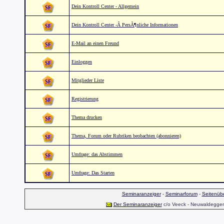
Dein Kontroll Center - Allgemein
Dein Kontroll Center -Â PersÃ¶nliche Informationen
E-Mail an einen Freund
Einloggen
Mitglieder Liste
Registrierung
Thema drucken
Thema, Forum oder Rubriken beobachten (abonnieren)
Umfrage: das Abstimmen
Umfrage: Das Starten
Seminaranzeiger
-
Seminarforum
-
Seitenübe
Der Seminaranzeiger
c/o Veeck - Neuwaldegger S