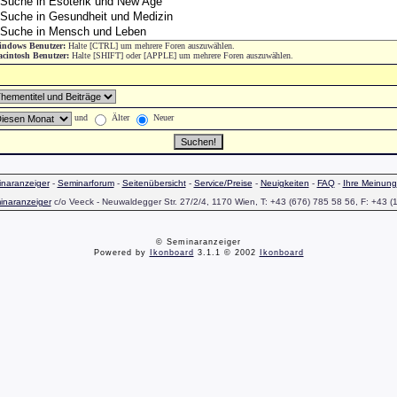
ndows Benutzer:
Halte [CTRL] um mehrere Foren auszuwählen.
cintosh Benutzer:
Halte [SHIFT] oder [APPLE] um mehrere Foren auszuwählen.
und
Älter
Neuer
naranzeiger
-
Seminarforum
-
Seitenübersicht
-
Service/Preise
-
Neuigkeiten
-
FAQ
-
Ihre Meinung
inaranzeiger
c/o Veeck - Neuwaldegger Str. 27/2/4, 1170 Wien, T: +43 (676) 785 58 56, F: +43 (
© Seminaranzeiger
Powered by
Ikonboard
3.1.1 © 2002
Ikonboard