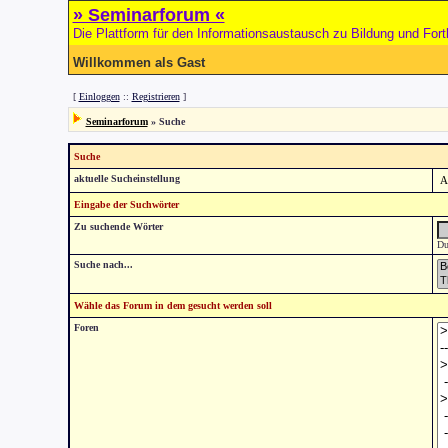
» Seminarforum «
Die Plattform für den Informationsaustausch zu Bildung und Fort
Willkommen als Gast
[
Einloggen
::
Registrieren
]
Seminarforum
» Suche
Suche
aktuelle Sucheinstellung
Eingabe der Suchwörter
Zu suchende Wörter
Du
Suche nach...
Wähle das Forum in dem gesucht werden soll
Foren