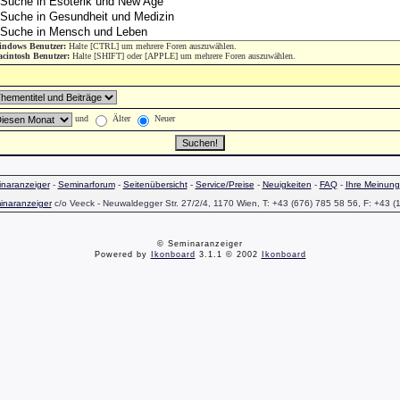
ndows Benutzer:
Halte [CTRL] um mehrere Foren auszuwählen.
cintosh Benutzer:
Halte [SHIFT] oder [APPLE] um mehrere Foren auszuwählen.
und
Älter
Neuer
naranzeiger
-
Seminarforum
-
Seitenübersicht
-
Service/Preise
-
Neuigkeiten
-
FAQ
-
Ihre Meinung
inaranzeiger
c/o Veeck - Neuwaldegger Str. 27/2/4, 1170 Wien, T: +43 (676) 785 58 56, F: +43 (
© Seminaranzeiger
Powered by
Ikonboard
3.1.1 © 2002
Ikonboard