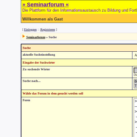
» Seminarforum «
Die Plattform für den Informationsaustausch zu Bildung und Fort
Willkommen als Gast
[
Einloggen
::
Registrieren
]
Seminarforum
» Suche
Suche
aktuelle Sucheinstellung
Eingabe der Suchwörter
Zu suchende Wörter
Du
Suche nach...
Wähle das Forum in dem gesucht werden soll
Foren