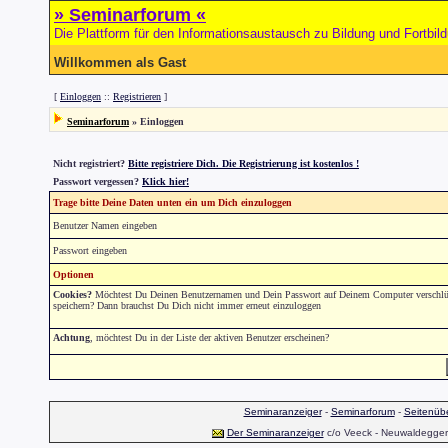
» Seminarforum «
Die Plattform für den Informationsaustausch zu Bildung und Fortbil
Willkommen als Gast
[
Einloggen
::
Registrieren
]
Seminarforum
» Einloggen
Nicht registriert?
Bitte registriere Dich. Die Registrierung ist kostenlos !
Passwort vergessen?
Klick hier!
Trage bitte Deine Daten unten ein um Dich einzuloggen
Benutzer Namen eingeben
Passwort eingeben
Optionen
Cookies?
Möchtest Du Deinen Benutzernamen und Dein Passwort auf Deinem Computer verschlüs
speichern? Dann brauchst Du Dich nicht immer erneut einzuloggen
Achtung
, möchtest Du in der Liste der aktiven Benutzer erscheinen?
Seminaranzeiger
-
Seminarforum
-
Seitenübe
Der Seminaranzeiger
c/o Veeck - Neuwaldegger S