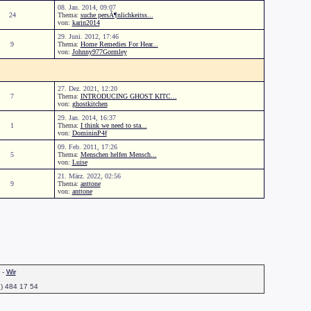
08. Jan. 2014, 09:07
24
Thema:
suche persÃ¶nlichkeitss...
von:
karin2014
29. Juni. 2012, 17:46
9
Thema:
Home Remedies For Hear...
von:
Johnny977Gormley
27. Dez. 2021, 12:20
7
Thema:
INTRODUCING GHOST KITC...
von:
ghostkitchen
29. Jan. 2014, 16:37
1
Thema:
I think we need to sta...
von:
DomininP4f
09. Feb. 2011, 17:26
5
Thema:
Menschen helfen Mensch...
von:
Luise
21. März. 2022, 02:56
9
Thema:
anttone
von:
anttone
-
Wir
1) 484 17 54