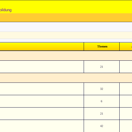
bildung
Themen
21
32
6
21
42