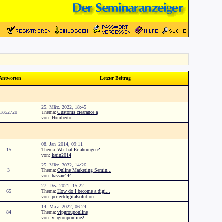
Antworten
Letzter Beitrag
25. März. 2022, 18:45
1852720
Thema:
Customs clearance a
von: Humberto
08. Jan. 2014, 09:11
15
Thema:
Wer hat Erfahrungen?
von:
karin2014
25. März. 2022, 14:26
3
Thema:
Online Marketing Semin...
von:
hassan444
27. Dez. 2021, 15:22
65
Thema:
How do I become a digi...
von:
perfectdigitalsolution
14. März. 2022, 06:24
84
Thema:
vipgrouponline
von:
vipgrouponline2