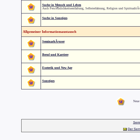
Suche in Mensch und Leben
Auch PersÃ¶nlichkeitsentfaltung, Selbsterfahrung, Religion und SpiritualitÃ
Suche in Sonstiges
Allgemeiner Informationsaustausch
SeminarhÃ¤user
Beruf und Karriere
Esoterik und New Age
Sonstiges
Neue 
Semi
Der Sem