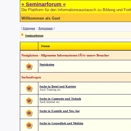
» Seminarforum «
Die Plattform für den Informationsaustausch zu Bildung und Fort
Willkommen als Gast
[
Einloggen
::
Registrieren
]
Seminarforum
Forum
Neuigkeiten - Allgemeine Informationen fÃ¼r unsere Besucher
Neuigkeiten
Suchanfragen
Suche in Beruf und Karriere
Auch Training etc.
Suche in Computer und Technik
Auch Internet etc.
Suche in Esoterik und New Age
Suche in Gesundheit und Medizin