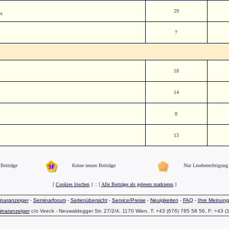
29
¤t
7
18
14
8
13
Beiträge
Keine neuen Beiträge
Nur Leseberechtigung
[
Cookies löschen
] :: [
Alle Beiträge als gelesen markieren
]
naranzeiger
-
Seminarforum
-
Seitenübersicht
-
Service/Preise
-
Neuigkeiten
-
FAQ
-
Ihre Meinung
inaranzeiger
c/o Veeck - Neuwaldegger Str. 27/2/4, 1170 Wien, T: +43 (676) 785 58 56, F: +43 (