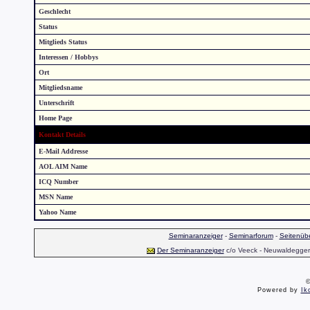
Geschlecht
Status
Mitglieds Status
Interessen / Hobbys
Ort
Mitgliedsname
Unterschrift
Home Page
Kontakt Details
E-Mail Addresse
AOL AIM Name
ICQ Number
MSN Name
Yahoo Name
Seminaranzeiger
-
Seminarforum
-
Seitenübe
Der Seminaranzeiger
c/o Veeck - Neuwaldegger S
©
Powered by
Ik