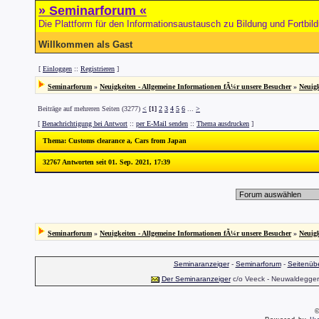
» Seminarforum «
Die Plattform für den Informationsaustausch zu Bildung und Fortbil
Willkommen als Gast
[
Einloggen
::
Registrieren
]
Seminarforum
»
Neuigkeiten - Allgemeine Informationen fÃ¼r unsere Besucher
»
Neuigk
Beiträge auf mehreren Seiten (3277)
<
[1]
2
3
4
5
6
...
>
[
Benachrichtigung bei Antwort
::
per E-Mail senden
::
Thema ausdrucken
]
Thema
: Customs clearance a, Cars from Japan
32767 Antworten seit 01. Sep. 2021, 17:39
Seminarforum
»
Neuigkeiten - Allgemeine Informationen fÃ¼r unsere Besucher
»
Neuigk
Seminaranzeiger
-
Seminarforum
-
Seitenübe
Der Seminaranzeiger
c/o Veeck - Neuwaldegger S
©