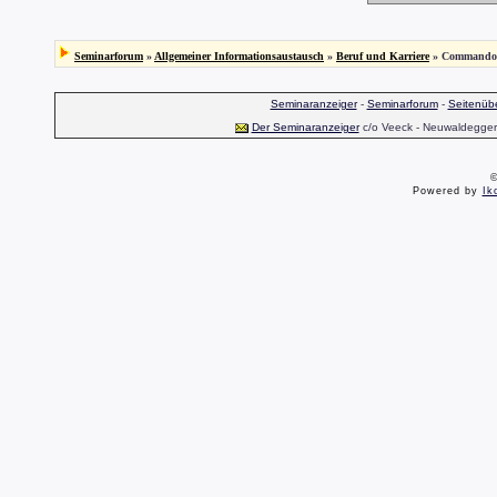
Seminarforum
»
Allgemeiner Informationsaustausch
»
Beruf und Karriere
» Commando F
Seminaranzeiger
-
Seminarforum
-
Seitenübe
Der Seminaranzeiger
c/o Veeck - Neuwaldegger S
©
Powered by
Ik