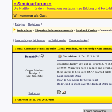
» Seminarforum «
Die Plattform für den Informationsaustausch zu Bildung und Fortbil
Willkommen als Gast
[
Einloggen
::
Registrieren
]
Seminarforum
»
Allgemeiner Informationsaustausch
»
Beruf und Karriere
» Commando F
[
Benachrichtigung bei Antwort
::
per E-Mail senden
::
Thema ausdrucken
]
Thema
: Commando Fitness Blueprint Lateral Deadlifth1, All of the recipes were carefull
DomininP4f
Geschrieben:
11. Dez. 2013, 01:38
googletag.display('div-gpt-ad-1360092775182-0'
of ####. When you need a rugged and versatile 
Gruppe: Members
these knives to help keep USAF downed pilots 
Beiträge: 6
Dank supports Dons
Seit: Nov. 2013
How To Use Music for Stress Relief
Bollywood in shock over the death of Delhi ga
Back to top
0 Antworten seit 11. Dez. 2013, 01:38