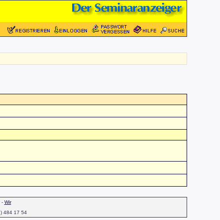
-
Wir
1) 484 17 54