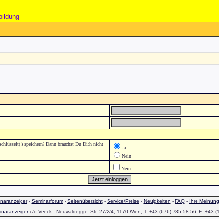
bildung
lüsselt(!) speichern? Dann brauchst Du Dich nicht
Ja
Nein
Nein
naranzeiger
-
Seminarforum
-
Seitenübersicht
-
Service/Preise
-
Neuigkeiten
-
FAQ
-
Ihre Meinung
inaranzeiger
c/o Veeck - Neuwaldegger Str. 27/2/4, 1170 Wien, T: +43 (676) 785 58 56, F: +43 (