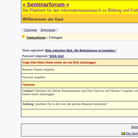
» Seminarforum «
Die Plattform für den Informationsaustausch zu Bildung und Fort
Willkommen als Gast
[
Einloggen
::
Registrieren
]
Seminarforum
» Einloggen
Nicht registriert?
Bitte registriere Dich. Die Registrierung ist kostenlos !
Passwort vergessen?
Klick hier!
Trage bitte Deine Daten unten ein um Dich einzuloggen
Benutzer Namen eingeben
Passwort eingeben
Optionen
Cookies?
Möchtest Du Deinen Benutzernamen und Dein Passwort auf Deinem Computer versch
immer erneut einzuloggen
Achtung
, möchtest Du in der Liste der aktiven Benutzer erscheinen?
Semi
Der Sem