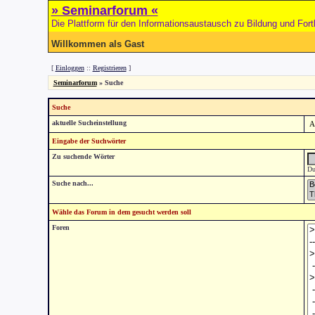
» Seminarforum «
Die Plattform für den Informationsaustausch zu Bildung und Fort
Willkommen als Gast
[
Einloggen
::
Registrieren
]
Seminarforum
» Suche
Suche
aktuelle Sucheinstellung
Eingabe der Suchwörter
Zu suchende Wörter
Du
Suche nach...
Wähle das Forum in dem gesucht werden soll
Foren