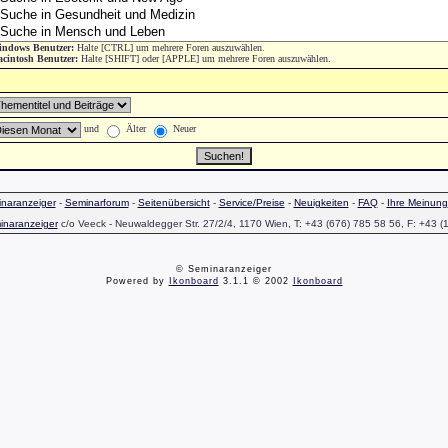
ndows Benutzer:
Halte [CTRL] um mehrere Foren auszuwählen.
cintosh Benutzer:
Halte [SHIFT] oder [APPLE] um mehrere Foren auszuwählen.
und
Älter
Neuer
naranzeiger
-
Seminarforum
-
Seitenübersicht
-
Service/Preise
-
Neuigkeiten
-
FAQ
-
Ihre Meinung
inaranzeiger
c/o Veeck - Neuwaldegger Str. 27/2/4, 1170 Wien, T: +43 (676) 785 58 56, F: +43 (
© Seminaranzeiger
Powered by
Ikonboard
3.1.1 © 2002
Ikonboard